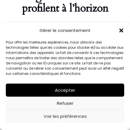
profilent à l’horizon
Quelque chose d’énorme se prépare ! Notre boutique est
Gérer le consentement
en chantier et sera bientôt lancée !
Pour offrir les meilleures expériences, nous utilisons des
technologies telles que les cookies pour stocker et/ou accéder aux
informations des appareils. Le fait de consentir à ces technologies
nous permettra de traiter des données telles que le comportement
de navigation ou les ID uniques sur ce site. Le fait de ne pas
consentir ou de retirer son consentement peut avoir un effet négatif
sur certaines caractéristiques et fonctions.
Accepter
Julien Barriol est fièrement propulsé par
WordPress
Refuser
Voir les préférences