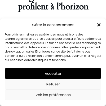
profilent à l’horizon
Quelque chose d’énorme se prépare ! Notre boutique est
Gérer le consentement
en chantier et sera bientôt lancée !
Pour offrir les meilleures expériences, nous utilisons des
technologies telles que les cookies pour stocker et/ou accéder aux
informations des appareils. Le fait de consentir à ces technologies
nous permettra de traiter des données telles que le comportement
de navigation ou les ID uniques sur ce site. Le fait de ne pas
consentir ou de retirer son consentement peut avoir un effet négatif
sur certaines caractéristiques et fonctions.
Accepter
Julien Barriol est fièrement propulsé par
WordPress
Refuser
Voir les préférences